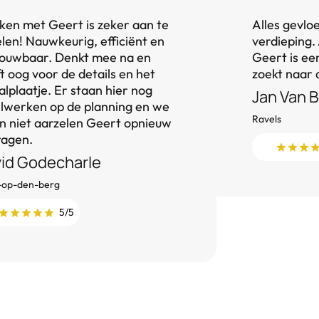
en met Geert is zeker aan te
Alles gevlo
len! Nauwkeurig, efficiënt en
verdieping. 
ouwbaar. Denkt mee na en
Geert is e
t oog voor de details en het
zoekt naar 
alplaatje. Er staan hier nog
Jan Van 
lwerken op de planning en we
Ravels
en niet aarzelen Geert opnieuw
ragen.
id Godecharle
-op-den-berg
5/5