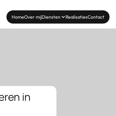
Home
Over mij
Diensten
Realisaties
Contact
eren in