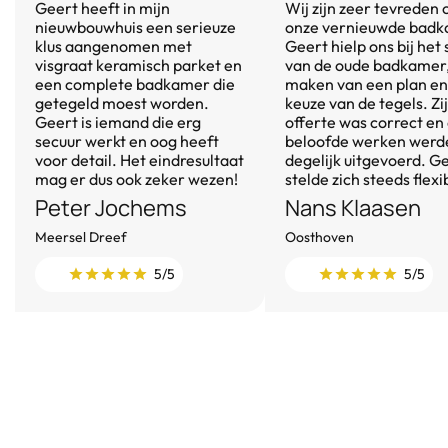
Geert heeft in mijn
Wij zijn zeer tevreden 
nieuwbouwhuis een serieuze
onze vernieuwde badk
klus aangenomen met
Geert hielp ons bij het
visgraat keramisch parket en
van de oude badkamer,
een complete badkamer die
maken van een plan en
getegeld moest worden.
keuze van de tegels. Zi
Geert is iemand die erg
offerte was correct en
secuur werkt en oog heeft
beloofde werken werd
voor detail. Het eindresultaat
degelijk uitgevoerd. G
mag er dus ook zeker wezen!
stelde zich steeds flexi
Peter Jochems
Nans Klaasen
Meersel Dreef
Oosthoven
5/5
5/5