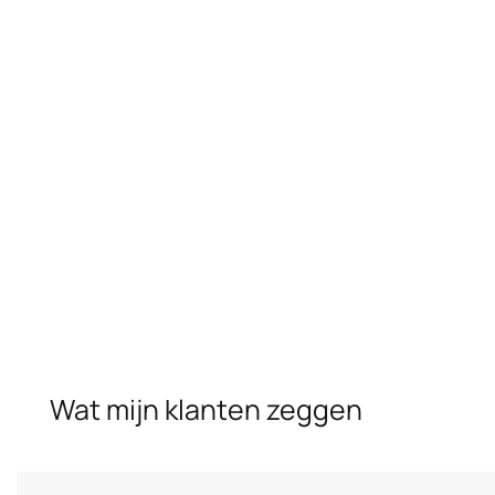
klantrelaties. Of u nu een nieuw project plant of uw bestaande
vloer wilt renoveren, Geert biedt deskundig advies en
nauwkeurige uitvoering.
Kies voor een lokale vakman die niet alleen met tegels werkt,
maar met mensen. Contacteer Geert vandaag nog voor een
vrijblijvende offerte en laat uw vloer in Tielen renoveren door
een professional.
Wat mijn klanten zeggen