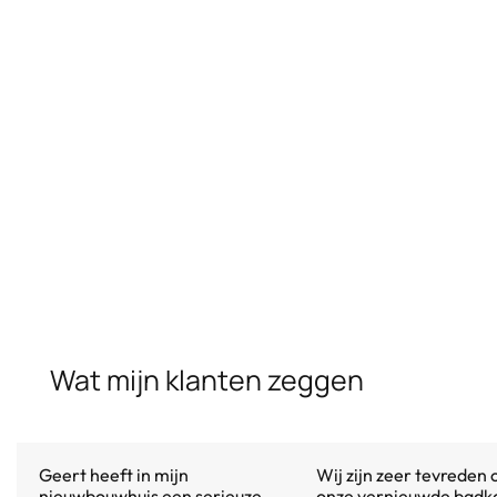
nauwkeurige uitvoering.
Kies voor een lokale vakman die niet alleen met tegels werkt,
maar met mensen. Contacteer Geert vandaag nog voor een
vrijblijvende offerte en laat uw ruimte in Kapellen
transformeren door een professional.
Wat mijn klanten zeggen
Geert heeft in mijn
Wij zijn zeer tevreden 
nieuwbouwhuis een serieuze
onze vernieuwde badk