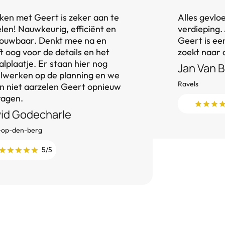
en met Geert is zeker aan te
Alles gevlo
len! Nauwkeurig, efficiënt en
verdieping. 
ouwbaar. Denkt mee na en
Geert is e
t oog voor de details en het
zoekt naar 
alplaatje. Er staan hier nog
Jan Van 
lwerken op de planning en we
Ravels
en niet aarzelen Geert opnieuw
ragen.
id Godecharle
-op-den-berg
5/5