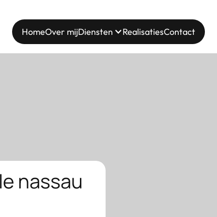
Home
Over mij
Diensten
Realisaties
Contact
rle nassau