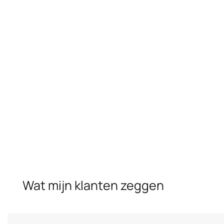
klantrelaties. Of u nu een nieuw project plant of uw bestaande
vloer wilt renoveren, Geert biedt deskundig advies en
nauwkeurige uitvoering.
Kies voor een lokale vakman die niet alleen met tegels werkt,
maar met mensen. Contacteer Geert vandaag nog voor een
vrijblijvende offerte en laat uw vloer in Vosselaar renoveren
door een professional.
Wat mijn klanten zeggen