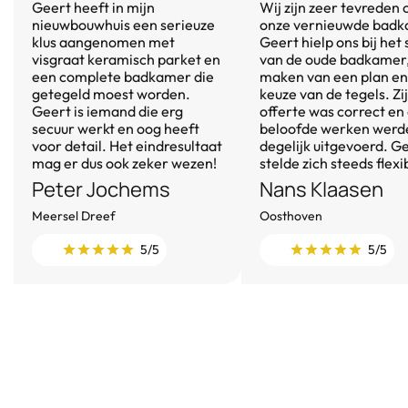
Geert heeft in mijn
Wij zijn zeer tevreden 
nieuwbouwhuis een serieuze
onze vernieuwde badk
klus aangenomen met
Geert hielp ons bij het
visgraat keramisch parket en
van de oude badkamer,
een complete badkamer die
maken van een plan en
getegeld moest worden.
keuze van de tegels. Zi
Geert is iemand die erg
offerte was correct en
secuur werkt en oog heeft
beloofde werken werd
voor detail. Het eindresultaat
degelijk uitgevoerd. G
mag er dus ook zeker wezen!
stelde zich steeds flexi
Peter Jochems
Nans Klaasen
Meersel Dreef
Oosthoven
5/5
5/5